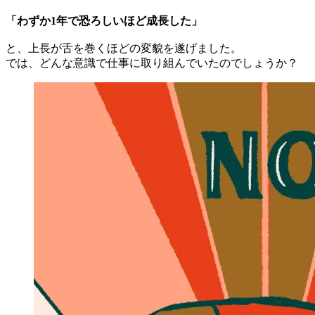
1年前、住宅業界からの転職でユニオンテックにやってきた
神田直也さん。
商空間のデザインは未経験で、店舗デザインの経験もなし。
CAD、Illustrator、Photoshopといったデザイナーの必須ツー
ルも使えない状態だったそうですが、次々に案件をこなして
いき、
26期上期はなんと目標達成率293％!!
「わずか1年で恐ろしいほど成長した」
と、上長が舌を巻くほどの変貌を遂げました。
では、どんな意識で仕事に取り組んでいたのでしょうか？