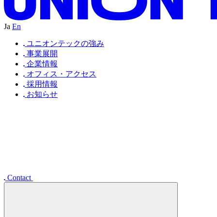
U
C
N
D
O
A
N
I
U
W
N
B
E
A
N
N
D
O
I
S
I
U
W
R
T
E
A
N
L
T
O
I
S
D
E
W
R
T
D
A
UNION TEC
Ja
En
ユニオンテックの強み
事業展開
企業情報
オフィス・アクセス
採用情報
お知らせ