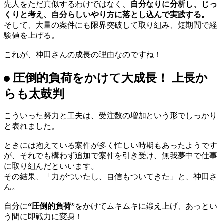
料の本質を分析。
“成功するプレゼン”の秘訣を探り、
今の自分にできることか
ら実践
していったそうです。
ちなみに、プレゼンの際は「話し方を工夫した」と神田さ
ん。
「単に資料を読むだけではなく、声に少しエネルギーを加え
て伝えることを意識しました」
とコツを語りました。
先人をただ真似するわけではなく、
自分なりに分析し、じっ
くりと考え、自分らしいやり方に落とし込んで実践する。
そして、大量の案件にも限界突破して取り組み、短期間で経
験値を上げる。
これが、神田さんの成長の理由なのですね！
圧倒的負荷をかけて大成長！ 上長か
らも太鼓判
こういった努力と工夫は、受注数の増加という形でしっかり
と表れました。