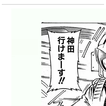
ときには抱えている案件が多く忙しい時期もあったようです
が、それでも構わず追加で案件を引き受け、無我夢中で仕事
に取り組んだといいます。
その結果、「力がついたし、自信もついてきた」と、神田さ
ん。
自分に
“圧倒的負荷”
をかけてムキムキに鍛え上げ、あっとい
う間に即戦力に変身！