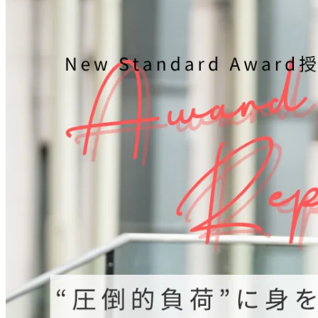
【26期上期 受賞者スピーチレポート】
NO LIMIT賞 神田 直也
“圧倒的負荷”に身を置きわずか1年で急成長！驚異的なスピ
ードで多数の案件を遂行