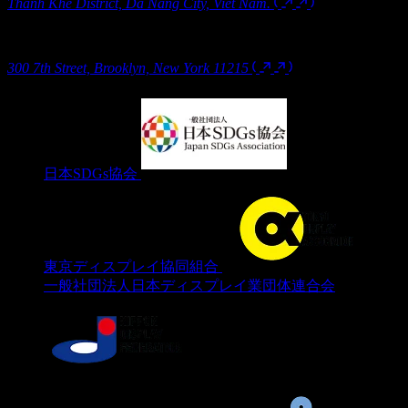
関西支店
〒550-0004 大阪府大阪市西区靱本町1-13-4金丸ビル２階
ユニオンテック ベトナム
Union Tec Vietnam 7F, 217-219 Le Duan Street, Tan Chinh Ward,
Thanh Khe District, Da Nang City, Viet Nam.
ニューヨーク支店
300 7th Street, Brooklyn, New York 11215
日本SDGs協会