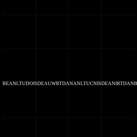
L
T
U
C
N
D
O
D
E
A
N
I
U
W
D
A
N
B
E
A
N
U
C
N
D
O
I
S
A
N
I
U
W
R
T
N
B
E
A