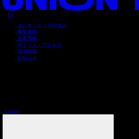
D
A
N
B
E
A
N
U
C
N
D
O
I
S
A
N
I
U
W
R
T
N
B
E
A
N
L
T
N
D
O
I
S
D
E
I
U
W
R
T
UNION TEC
Ja
En
ユニオンテックの強み
事業展開
企業情報
オフィス・アクセス
採用情報
お知らせ