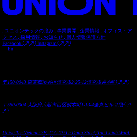
募集職種
Entry
UNION TEC
人類に意義ある空間を
人
類
に
意
義
あ
る
空
間
を
ユニオンテックの強み
事業展開
企業情報
オフィス・ア
クセス
採用情報
お知らせ
個人情報保護方針
Facebook
Instagram
Ja
En
本社
ユニオンテック株式会社
〒150-0043 東京都渋谷区道玄坂2-25-12道玄坂通 4階