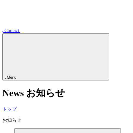
Ja
En
ユニオンテックの強み
事業展開
企業情報
オフィス・アクセス
採用情報
お知らせ
Contact