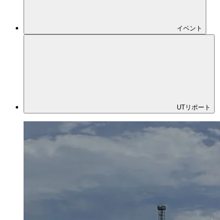
メディア
イベント